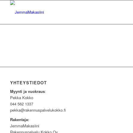
YHTEYSTIEDOT
Myynti ja vuokraus
:
Pekka Kokko
044 562 1337
pekka@rakennuspalvelukokko.fi
Rakentaja:
JemmaMakasiini
Rakennuspalvelu Kokko Oy