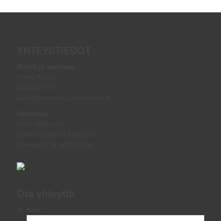
YHTEYSTIEDOT
Myynti ja vuokraus
:
Pekka Kokko
044 562 1337
pekka@rakennuspalvelukokko.fi
Rakentaja:
JemmaMakasiini
Rakennuspalvelu Kokko Oy
Sammaltie 14, 90620 Oulu
Ota yhteyttä
*
Nimi