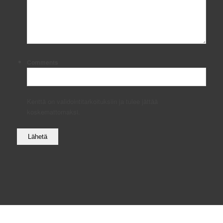
Comments
Kenttä on validointitarkoituksiin ja tulee jättää
koskemattomaksi.