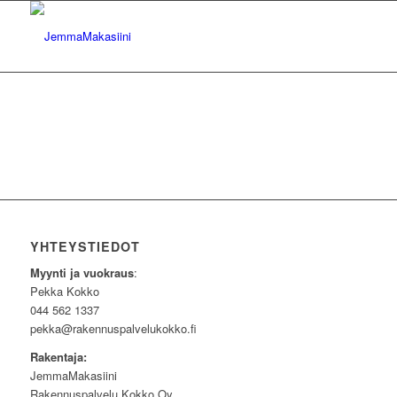
YHTEYSTIEDOT
Myynti ja vuokraus
:
Pekka Kokko
044 562 1337
pekka@rakennuspalvelukokko.fi
Rakentaja:
JemmaMakasiini
Rakennuspalvelu Kokko Oy