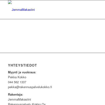
YHTEYSTIEDOT
Myynti ja vuokraus
:
Pekka Kokko
044 562 1337
pekka@rakennuspalvelukokko.fi
Rakentaja:
JemmaMakasiini
Rakennuspalvelu Kokko Oy