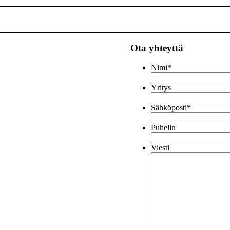
Ota yhteyttä
Nimi
*
Yritys
Sähköposti
*
Puhelin
Viesti