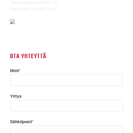
Rakennuspalvelu Kokko Oy
Sammaltie 14, 90620 Oulu
OTA YHTEYTTÄ
Nimi
*
Yritys
Sähköposti
*