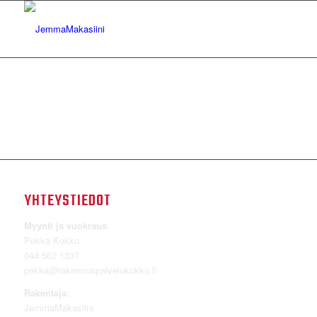
YHTEYSTIEDOT
Myynti ja vuokraus
:
Pekka Kokko
044 562 1337
pekka@rakennuspalvelukokko.fi
Rakentaja:
JemmaMakasiini